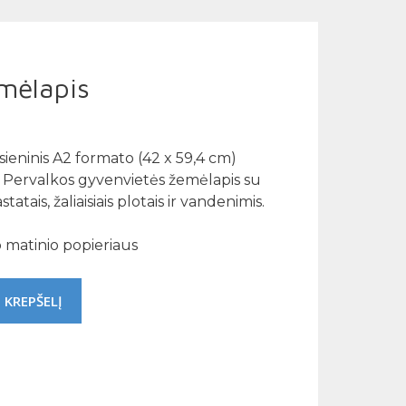
mėlapis
sieninis A2 formato (42 x 59,4 cm)
s Pervalkos gyvenvietės žemėlapis su
atais, žaliaisiais plotais ir vandenimis.
 matinio popieriaus
Į KREPŠELĮ