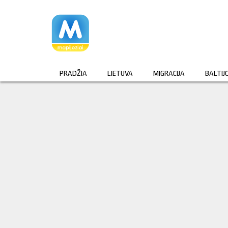
Pereiti
prie
turinio
PRADŽIA
LIETUVA
MIGRACIJA
BALTIJ