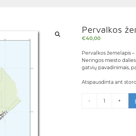
Pervalkos že
€
40,00
Pervalkos žemėlapis – 
Neringos miesto dalie
gatvių pavadinimais, past
Atspausdinta ant storo
-
+
produkto
kiekis:
Pervalkos
žemėlapis