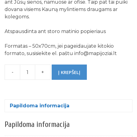
ant Jūsų sienos, namuose ar ofise. Taip pat tai puiki
dovana visiems Kauną mylintiems draugams ar
kolegoms.
Atspausdinta ant storo matinio popieriaus
Formatas – 50x70cm, jei pageidaujate kitokio
formato, susisiekite el. paštu info@mapijoziai.lt
-
+
Į KREPŠELĮ
produkto
kiekis:
Kauno
spalvotas
žemėlapis
Papildoma informacija
Papildoma informacija