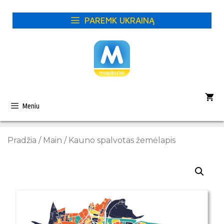
Pereiti
prie
PAREMK UKRAINĄ
turinio
Meniu
Pradžia
/
Main
/ Kauno spalvotas žemėlapis