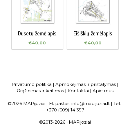
Dusetų žemėlapis
Eišiškių žemėlapis
€
40,00
€
40,00
Privatumo politika
|
Apmokėjimas ir pristatymas
|
Grąžinimas ir keitimas
|
Kontaktai
|
Apie mus
©2026 MAPijoziai | El. paštas: info@mapijoziai.lt | Tel.:
+370 (609) 14 357
Item added to cart.
CHECKOUT
©2013-2026 • MAPijoziai
0 items -
€
0,00